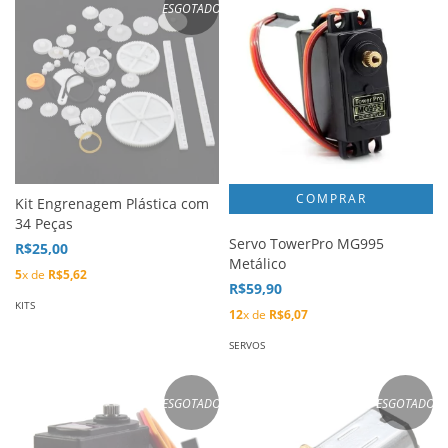
ESGOTADO
Kit Engrenagem Plástica com
34 Peças
Servo TowerPro MG995
R$25,00
Metálico
5
x de
R$5,62
R$59,90
KITS
12
x de
R$6,07
SERVOS
ESGOTADO
ESGOTADO