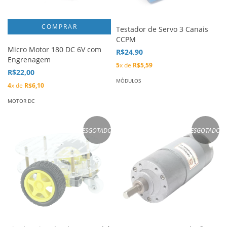
Testador de Servo 3 Canais
CCPM
Micro Motor 180 DC 6V com
R$24,90
Engrenagem
5
x de
R$5,59
R$22,00
MÓDULOS
4
x de
R$6,10
MOTOR DC
ESGOTADO
ESGOTADO