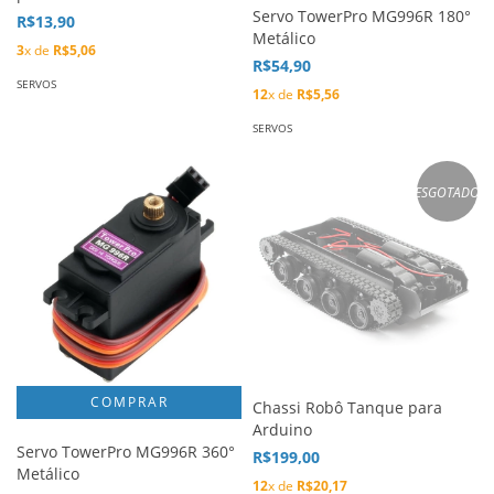
Servo TowerPro MG996R 180°
R$13,90
Metálico
3
x de
R$5,06
R$54,90
SERVOS
12
x de
R$5,56
SERVOS
ESGOTADO
Chassi Robô Tanque para
Arduino
Servo TowerPro MG996R 360°
R$199,00
Metálico
12
x de
R$20,17