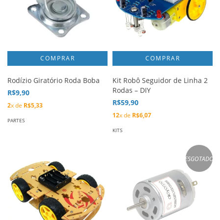
Rodízio Giratório Roda Boba
Kit Robô Seguidor de Linha 2
Rodas – DIY
R$9,90
R$59,90
2
x de
R$5,33
12
x de
R$6,07
PARTES
KITS
ESGOTADO