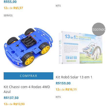
R$55,00
KITS
12
x de
R$5,57
SERVOS
ESGOTADO
Kit Robô Solar 13 em 1
R$159,00
Kit Chassi com 4 Rodas 4WD
12
x de
R$16,11
Azul
KITS
R$137,50
12
x de
R$13,93