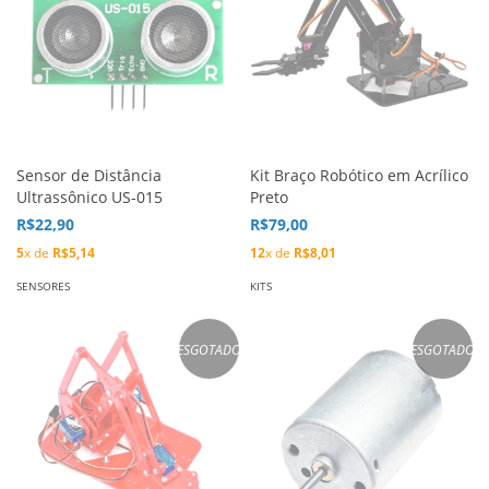
Sensor de Distância
Kit Braço Robótico em Acrílico
Ultrassônico US-015
Preto
R$22,90
R$79,00
5
x de
R$5,14
12
x de
R$8,01
SENSORES
KITS
ESGOTADO
ESGOTADO