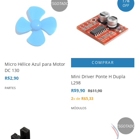
17
%
ESGOTADO
OFF
Micro Hélice Azul para Motor
DC 130
Mini Driver Ponte H Dupla
R$2,90
L298
PARTES
R$9,90
R$11,90
2
x de
R$5,33
MÓDULOS
ESGOTADO