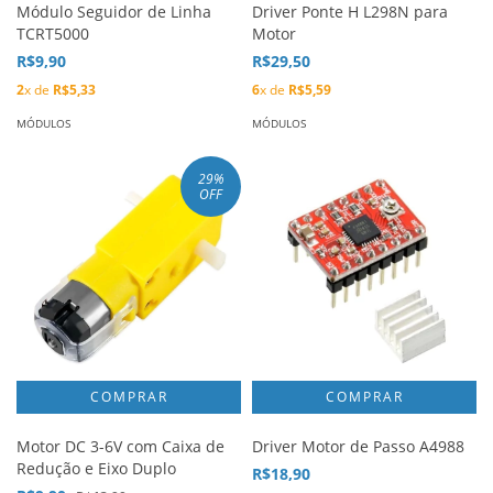
Módulo Seguidor de Linha
Driver Ponte H L298N para
TCRT5000
Motor
R$9,90
R$29,50
2
x de
R$5,33
6
x de
R$5,59
MÓDULOS
MÓDULOS
29
%
OFF
Motor DC 3-6V com Caixa de
Driver Motor de Passo A4988
Redução e Eixo Duplo
R$18,90