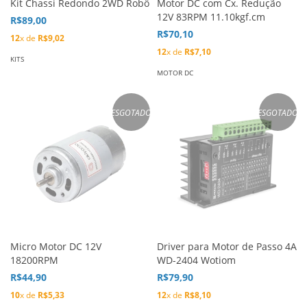
Kit Chassi Redondo 2WD Robô
Motor DC com Cx. Redução
12V 83RPM 11.10kgf.cm
R$89,00
R$70,10
12
x de
R$9,02
12
x de
R$7,10
KITS
MOTOR DC
ESGOTADO
ESGOTADO
Micro Motor DC 12V
Driver para Motor de Passo 4A
18200RPM
WD-2404 Wotiom
R$44,90
R$79,90
10
x de
R$5,33
12
x de
R$8,10