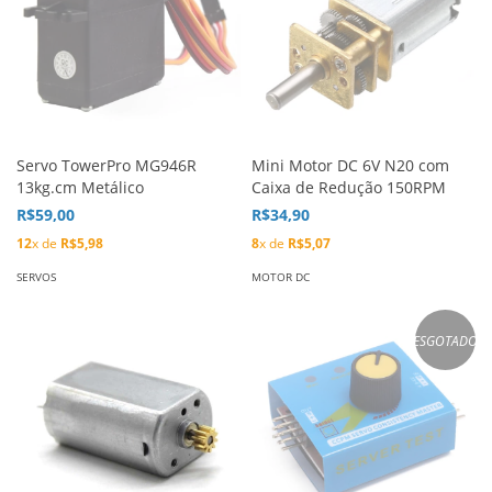
Servo TowerPro MG946R
Mini Motor DC 6V N20 com
13kg.cm Metálico
Caixa de Redução 150RPM
R$59,00
R$34,90
12
x de
R$5,98
8
x de
R$5,07
SERVOS
MOTOR DC
ESGOTADO