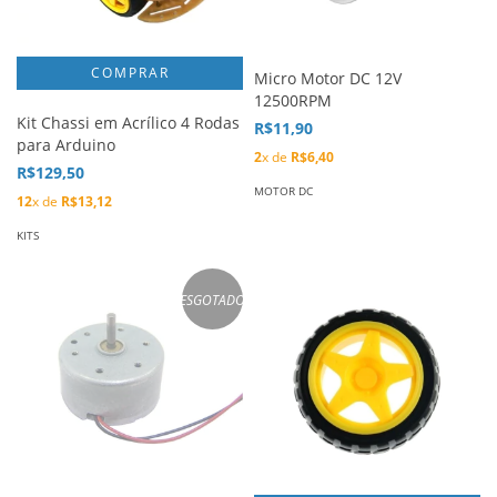
Micro Motor DC 12V
12500RPM
Kit Chassi em Acrílico 4 Rodas
R$11,90
para Arduino
2
x de
R$6,40
R$129,50
MOTOR DC
12
x de
R$13,12
KITS
ESGOTADO