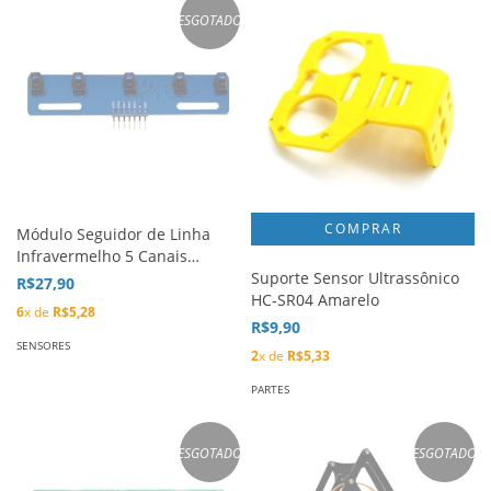
ESGOTADO
Módulo Seguidor de Linha
Infravermelho 5 Canais
TCRT5000
Suporte Sensor Ultrassônico
R$27,90
HC-SR04 Amarelo
6
x de
R$5,28
R$9,90
SENSORES
2
x de
R$5,33
PARTES
ESGOTADO
ESGOTADO