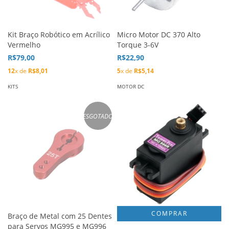
Kit Braço Robótico em Acrílico
Micro Motor DC 370 Alto
Vermelho
Torque 3-6V
R$79,00
R$22,90
12
x de
R$8,01
5
x de
R$5,14
KITS
MOTOR DC
ESGOTADO
Braço de Metal com 25 Dentes
para Servos MG995 e MG996