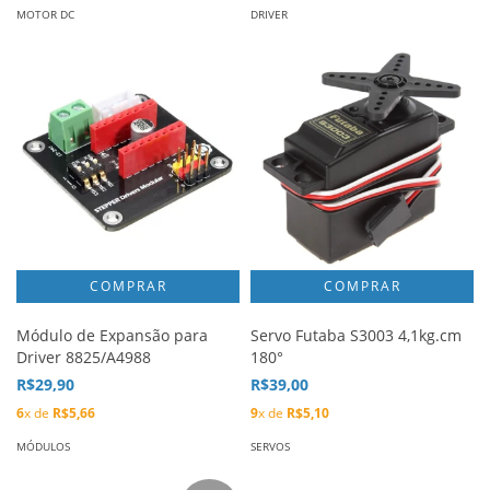
MOTOR DC
DRIVER
Módulo de Expansão para
Servo Futaba S3003 4,1kg.cm
Driver 8825/A4988
180°
R$29,90
R$39,00
6
x de
R$5,66
9
x de
R$5,10
MÓDULOS
SERVOS