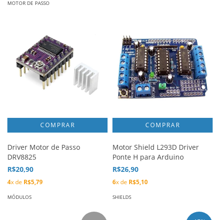
MOTOR DE PASSO
Driver Motor de Passo
Motor Shield L293D Driver
DRV8825
Ponte H para Arduino
R$20,90
R$26,90
4
x de
R$5,79
6
x de
R$5,10
MÓDULOS
SHIELDS