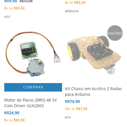
R$9,90
R$13,90
4
x de
R$5,24
2
x de
R$5,33
MÓDULOS
KITS
ESGOTADO
Kit Chassi em Acrílico 2 Rodas
para Arduino
Motor de Passo 28BYJ-48 5V
R$74,90
Com Driver ULN2003
12
x de
R$7,59
R$24,90
KITS
5
x de
R$5,59