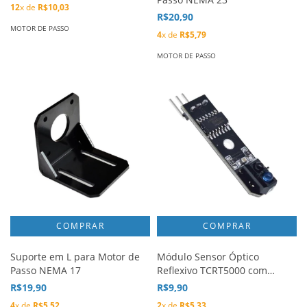
12
x de
R$10,03
R$20,90
MOTOR DE PASSO
4
x de
R$5,79
MOTOR DE PASSO
Suporte em L para Motor de
Módulo Sensor Óptico
Passo NEMA 17
Reflexivo TCRT5000 com
74HC14D
R$19,90
R$9,90
4
x de
R$5,52
2
x de
R$5,33