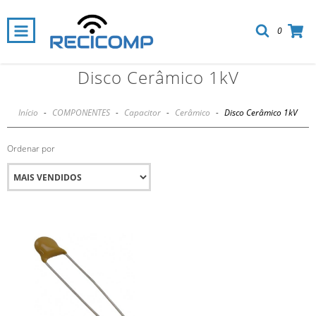
0
Disco Cerâmico 1kV
Início
-
COMPONENTES
-
Capacitor
-
Cerâmico
-
Disco Cerâmico 1kV
Ordenar por