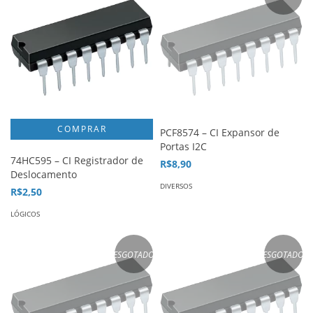
PCF8574 – CI Expansor de
Portas I2C
74HC595 – CI Registrador de
R$8,90
Deslocamento
DIVERSOS
R$2,50
LÓGICOS
ESGOTADO
ESGOTADO