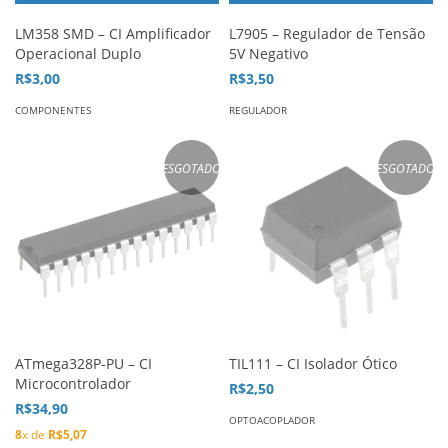
LM358 SMD – CI Amplificador
L7905 – Regulador de Tensão
Operacional Duplo
5V Negativo
R$3,00
R$3,50
COMPONENTES
REGULADOR
ESGOTADO
ESGOTADO
ATmega328P-PU – CI
TIL111 – CI Isolador Ótico
Microcontrolador
R$2,50
R$34,90
OPTOACOPLADOR
8
x de
R$5,07