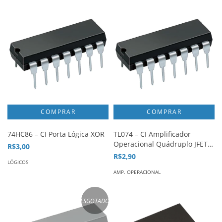
74HC86 – CI Porta Lógica XOR
TL074 – CI Amplificador
Operacional Quádruplo JFET
R$3,00
Input
R$2,90
LÓGICOS
AMP. OPERACIONAL
ESGOTADO