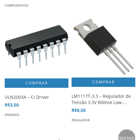
COMPONENTES
LM1117T-3.3 – Regulador de
ULN2003A – CI Driver
Tensão 3.3V 800mA Low-
R$3,50
Dropout
R$8,50
DIVERSOS
REGULADOR
ESGOTADO