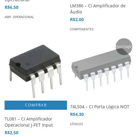
LM386 – CI Amplificador de
R$6,50
Áudio
AMP. OPERACIONAL
R$2,00
COMPONENTES
ESGOTADO
74LS04 – CI Porta Lógica NOT
R$4,30
TL081 – CI Amplificador
LÓGICOS
Operacional J-FET Input
R$2,50