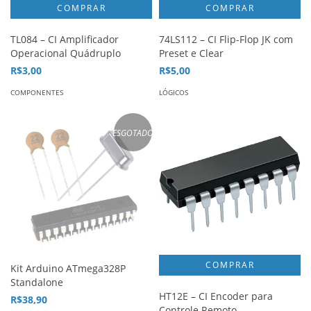
TL084 – CI Amplificador
74LS112 – CI Flip-Flop JK com
Operacional Quádruplo
Preset e Clear
R$3,00
R$5,00
COMPONENTES
LÓGICOS
ESGOTADO
Kit Arduino ATmega328P
Standalone
HT12E – CI Encoder para
R$38,90
Controle Remoto