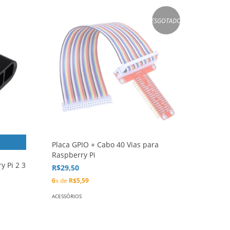
ESGOTADO
Placa GPIO + Cabo 40 Vias para
Raspberry Pi
y Pi 2 3
R$29,50
6
x de
R$5,59
ACESSÓRIOS