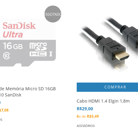
ESGOTADO
 de Memória Micro SD 16GB
10 SanDisk
Cabo HDMI 1.4 Elgin 1,8m
0
R$29,00
$7,08
6
x de
R$5,49
OS
ACESSÓRIOS