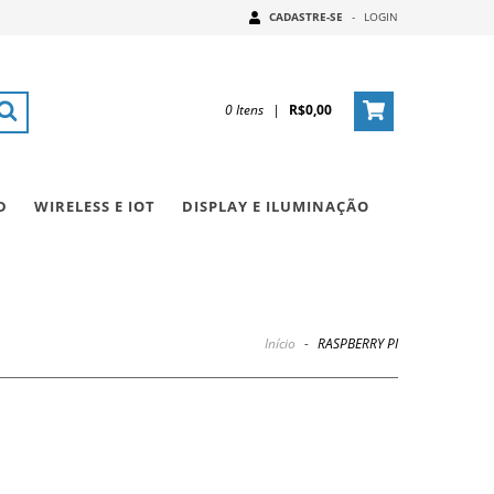
CADASTRE-SE
-
LOGIN
0
Itens
|
R$0,00
D
WIRELESS E IOT
DISPLAY E ILUMINAÇÃO
Início
-
RASPBERRY PI