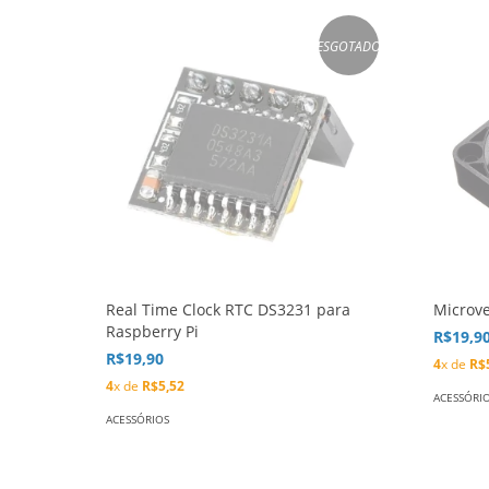
ESGOTADO
Real Time Clock RTC DS3231 para
Microv
Raspberry Pi
R$19,9
R$19,90
4
x de
R$
4
x de
R$5,52
ACESSÓRI
ACESSÓRIOS