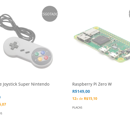
ESGOTADO
e Joystick Super Nintendo
Raspberry Pi Zero W
R$149,00
0
12
x de
R$15,10
5,07
PLACAS
OS