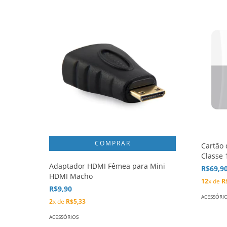
Cartão
Classe 
Adaptador HDMI Fêmea para Mini
R$69,9
HDMI Macho
12
x de
R
R$9,90
ACESSÓRI
2
x de
R$5,33
ACESSÓRIOS