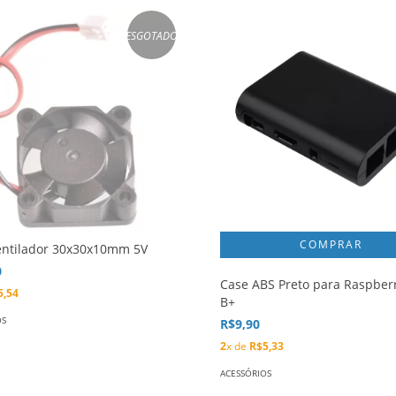
ESGOTADO
entilador 30x30x10mm 5V
0
Case ABS Preto para Raspberr
5,54
B+
OS
R$9,90
2
x de
R$5,33
ACESSÓRIOS