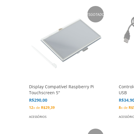
ESGOTADO
Display Compatível Raspberry Pi
Control
Touchscreen 5″
USB
R$290,00
R$34,9
12
x de
R$29,39
8
x de
R$
ACESSÓRIOS
ACESSÓRI