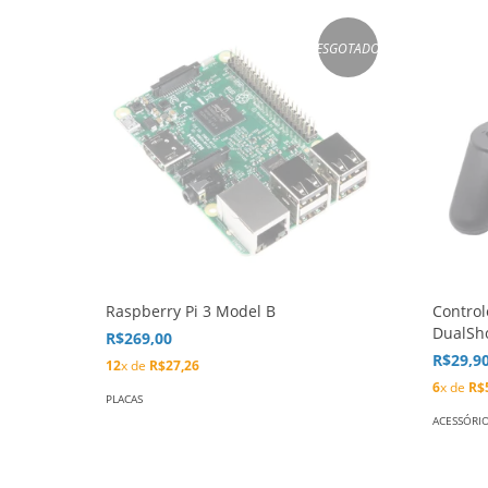
ESGOTADO
Raspberry Pi 3 Model B
Control
DualSh
R$269,00
R$29,9
12
x de
R$27,26
6
x de
R$
PLACAS
ACESSÓRI