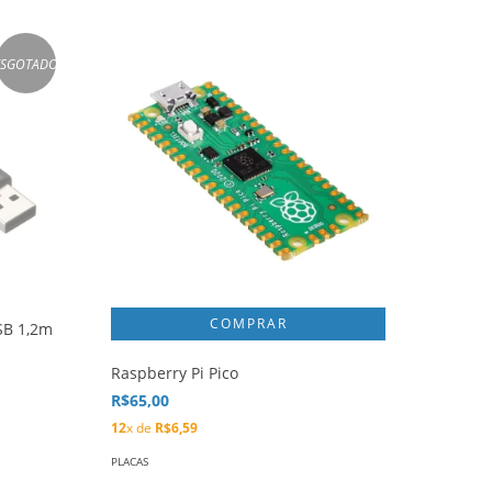
ESGOTADO
SB 1,2m
Raspberry Pi Pico
R$65,00
12
x de
R$6,59
PLACAS