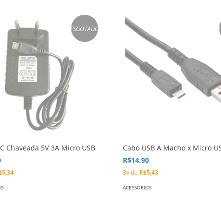
ESGOTADO
DC Chaveada 5V 3A Micro USB
Cabo USB A Macho x Micro U
0
R$14,90
$5,34
3
x de
R$5,43
OS
ACESSÓRIOS