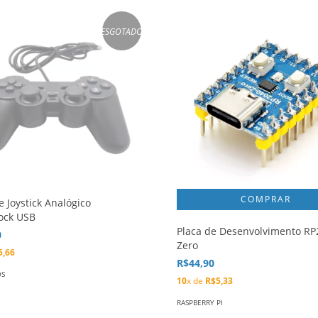
ESGOTADO
e Joystick Analógico
ock USB
Placa de Desenvolvimento RP
0
Zero
5,66
R$44,90
OS
10
x de
R$5,33
RASPBERRY PI