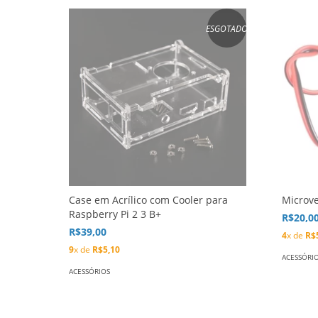
ESGOTADO
Case em Acrílico com Cooler para
Microv
Raspberry Pi 2 3 B+
R$20,0
R$39,00
4
x de
R$
9
x de
R$5,10
ACESSÓRI
ACESSÓRIOS