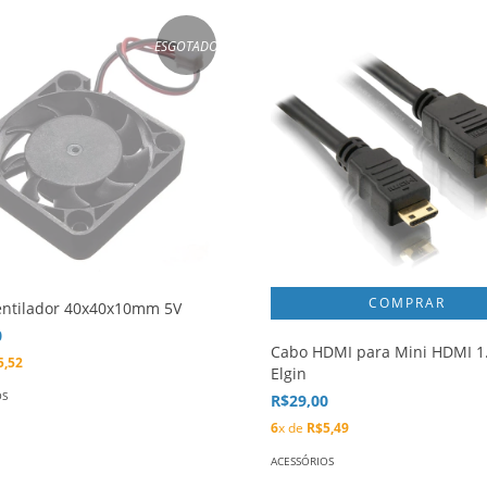
ESGOTADO
entilador 40x40x10mm 5V
0
Cabo HDMI para Mini HDMI 
5,52
Elgin
OS
R$29,00
6
x de
R$5,49
ACESSÓRIOS