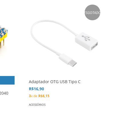
ESGOTADO
Adaptador OTG USB Tipo C
R$16,90
2040
3
x de
R$6,15
ACESSÓRIOS