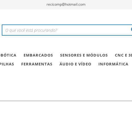
recicomp@hotmail.com
BÓTICA
EMBARCADOS
SENSORES E MÓDULOS
CNC E 3
PILHAS
FERRAMENTAS
ÁUDIO E VÍDEO
INFORMÁTICA