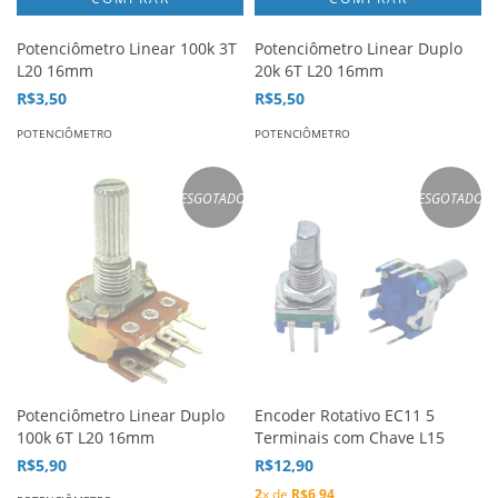
Potenciômetro Linear 100k 3T
Potenciômetro Linear Duplo
L20 16mm
20k 6T L20 16mm
R$3,50
R$5,50
POTENCIÔMETRO
POTENCIÔMETRO
ESGOTADO
ESGOTADO
Potenciômetro Linear Duplo
Encoder Rotativo EC11 5
100k 6T L20 16mm
Terminais com Chave L15
R$5,90
R$12,90
2
x de
R$6,94