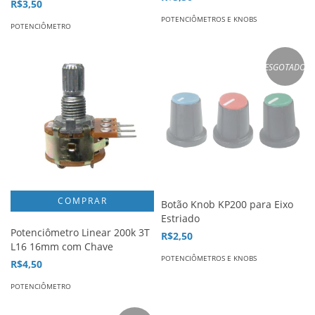
R$3,50
POTENCIÔMETROS E KNOBS
POTENCIÔMETRO
ESGOTADO
Botão Knob KP200 para Eixo
Estriado
Potenciômetro Linear 200k 3T
R$2,50
L16 16mm com Chave
POTENCIÔMETROS E KNOBS
R$4,50
POTENCIÔMETRO