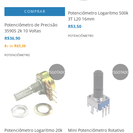
Potenciômetro Logarítmo 500k
3T L20 16mm
Potenciômetro de Precisão
R$3,50
3590S 2k 10 Voltas
POTENCIÔMETRO
R$36,90
8
x de
R$5,36
POTENCIÔMETRO
ESGOTADO
ESGOTADO
Potenciômetro Logarítmo 20k
Mini Potenciômetro Rotativo