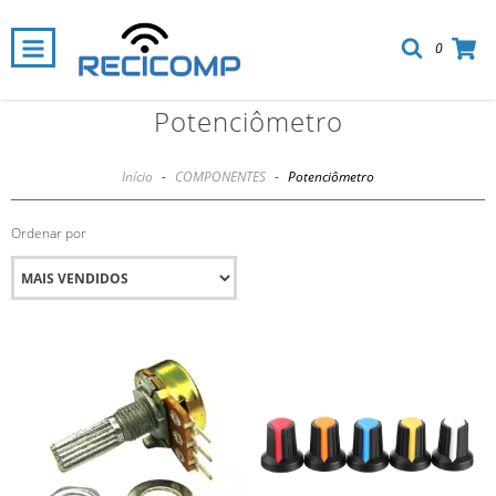
0
Potenciômetro
Início
-
COMPONENTES
-
Potenciômetro
Ordenar por