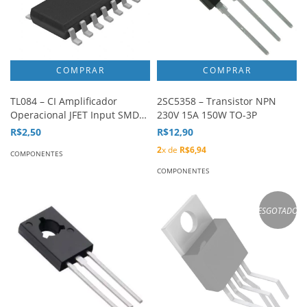
TL084 – CI Amplificador
2SC5358 – Transistor NPN
Operacional JFET Input SMD
230V 15A 150W TO-3P
SOIC-14
R$2,50
R$12,90
2
x de
R$6,94
COMPONENTES
COMPONENTES
ESGOTADO