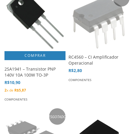
RC4560 – CI Amplificador
Operacional
2SA1941 – Transistor PNP
R$2,80
140V 10A 100W TO-3P
COMPONENTES
R$10,90
2
x de
R$5,87
COMPONENTES
ESGOTADO