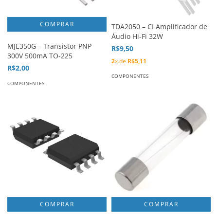
TDA2050 – CI Amplificador de
Áudio Hi-Fi 32W
MJE350G – Transistor PNP
R$9,50
300V 500mA TO-225
2
x de
R$5,11
R$2,00
COMPONENTES
COMPONENTES
COMPRAR