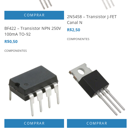
2N5458 – Transistor J-FET
Canal N
BF422 – Transistor NPN 250V
R$2,50
100mA TO-92
COMPONENTES
R$0,50
COMPONENTES