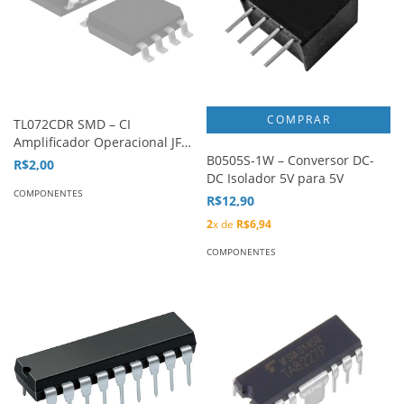
TL072CDR SMD – CI
Amplificador Operacional JFET
input
B0505S-1W – Conversor DC-
R$2,00
DC Isolador 5V para 5V
COMPONENTES
R$12,90
2
x de
R$6,94
COMPONENTES