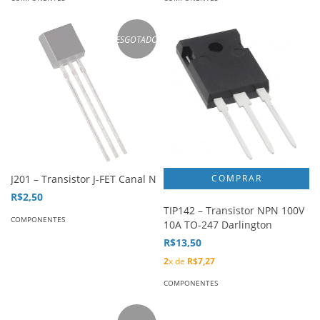
ESGOTADO
J201 – Transistor J-FET Canal N
R$2,50
TIP142 – Transistor NPN 100V
COMPONENTES
10A TO-247 Darlington
R$13,50
2
x de
R$7,27
COMPONENTES