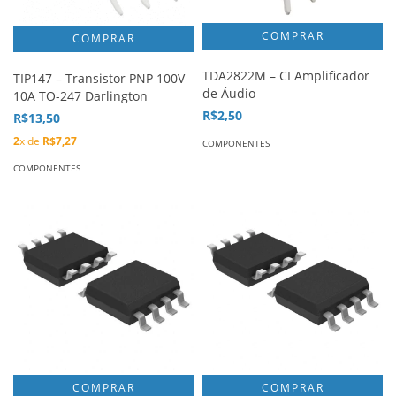
TDA2822M – CI Amplificador
TIP147 – Transistor PNP 100V
de Áudio
10A TO-247 Darlington
R$2,50
R$13,50
2
x de
R$7,27
COMPONENTES
COMPONENTES