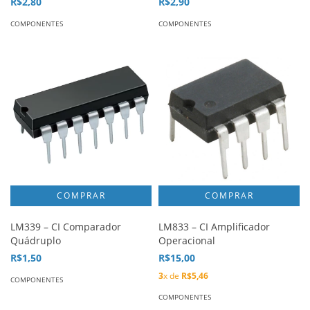
R$2,80
R$2,90
COMPONENTES
COMPONENTES
LM339 – CI Comparador
LM833 – CI Amplificador
Quádruplo
Operacional
R$1,50
R$15,00
3
x de
R$5,46
COMPONENTES
COMPONENTES