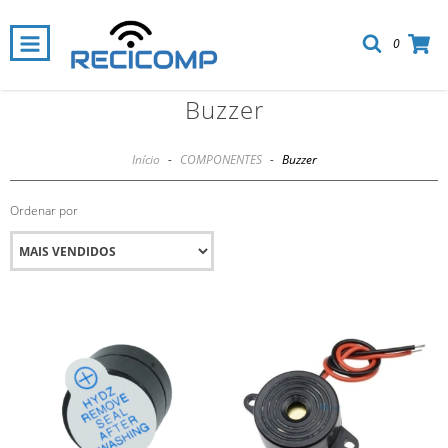
0
Buzzer
Início
-
COMPONENTES
-
Buzzer
Ordenar por