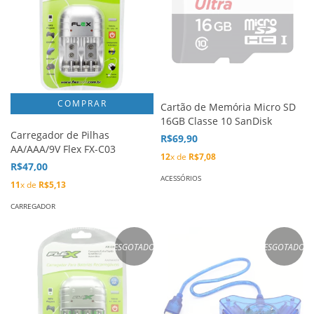
Cartão de Memória Micro SD
16GB Classe 10 SanDisk
Carregador de Pilhas
R$69,90
AA/AAA/9V Flex FX-C03
12
x de
R$7,08
R$47,00
ACESSÓRIOS
11
x de
R$5,13
CARREGADOR
ESGOTADO
ESGOTADO