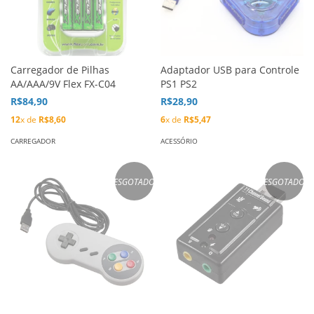
Carregador de Pilhas
Adaptador USB para Controle
AA/AAA/9V Flex FX-C04
PS1 PS2
R$84,90
R$28,90
12
x de
R$8,60
6
x de
R$5,47
CARREGADOR
ACESSÓRIO
ESGOTADO
ESGOTADO