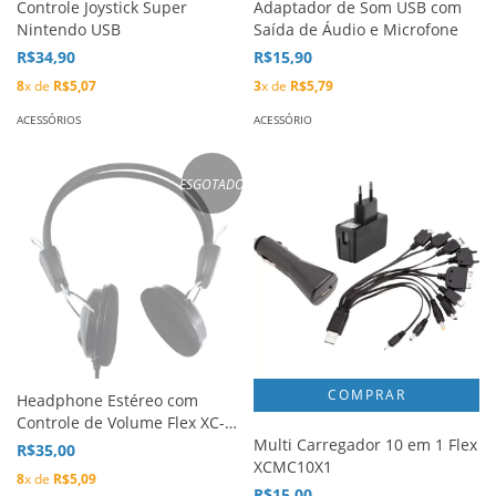
Controle Joystick Super
Adaptador de Som USB com
Nintendo USB
Saída de Áudio e Microfone
R$34,90
R$15,90
8
x de
R$5,07
3
x de
R$5,79
ACESSÓRIOS
ACESSÓRIO
ESGOTADO
Headphone Estéreo com
Controle de Volume Flex XC-
HS1
Multi Carregador 10 em 1 Flex
R$35,00
XCMC10X1
8
x de
R$5,09
R$15,00