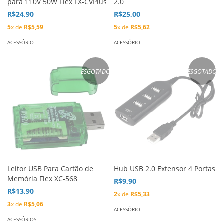
para 110V 50W Flex FX-CVPlus
2.0
R$24,90
R$25,00
5
x de
R$5,59
5
x de
R$5,62
ACESSÓRIO
ACESSÓRIO
ESGOTADO
ESGOTADO
Leitor USB Para Cartão de
Hub USB 2.0 Extensor 4 Portas
Memória Flex XC-568
R$9,90
R$13,90
2
x de
R$5,33
3
x de
R$5,06
ACESSÓRIO
ACESSÓRIOS