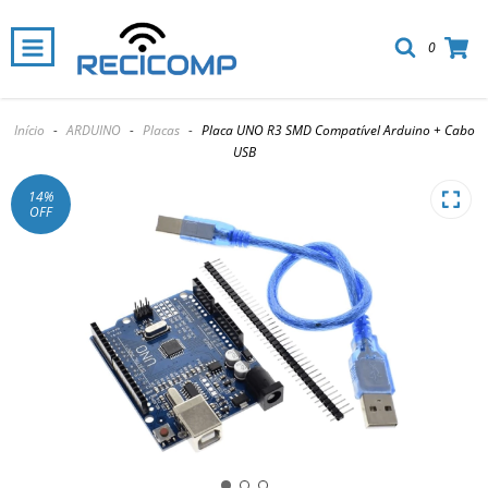
0
Início
-
ARDUINO
-
Placas
-
Placa UNO R3 SMD Compatível Arduino + Cabo
USB
14
%
OFF