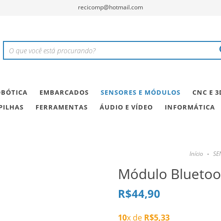
recicomp@hotmail.com
BÓTICA
EMBARCADOS
SENSORES E MÓDULOS
CNC E 3
PILHAS
FERRAMENTAS
ÁUDIO E VÍDEO
INFORMÁTICA
Início
-
SE
Módulo Bluetoo
R$44,90
10
x de
R$5,33