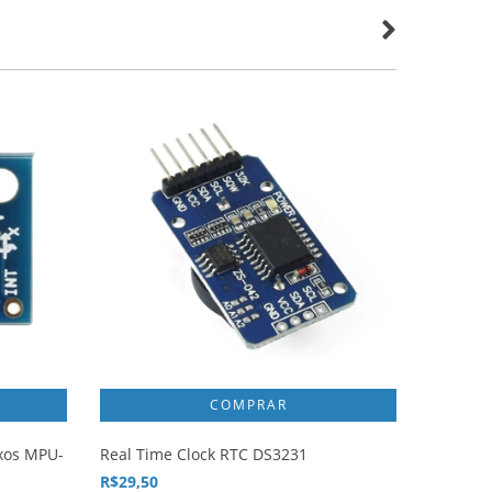
ixos MPU-
Real Time Clock RTC DS3231
Fonte Aj
5V
R$29,50