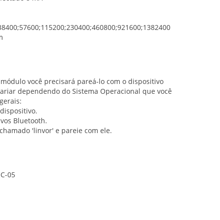
;38400;57600;115200;230400;460800;921600;1382400
m
módulo você precisará pareá-lo com o dispositivo
i variar dependendo do Sistema Operacional que você
gerais:
dispositivo.
ivos Bluetooth.
chamado 'linvor' e pareie com ele.
HC-05