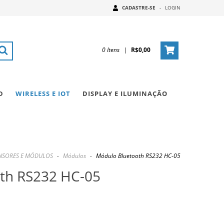
CADASTRE-SE
-
LOGIN
0
Itens
|
R$0,00
D
WIRELESS E IOT
DISPLAY E ILUMINAÇÃO
NSORES E MÓDULOS
-
Módulos
-
Módulo Bluetooth RS232 HC-05
th RS232 HC-05