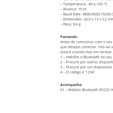
– Temperatura: -40 a 105 °C
– Alcance: 10 m
– Baud Rate: 4800;9600;19200
– Dimensões: 26,9 x 13 x 2,2 m
– Peso: 9,6 g
Pareando:
Antes de comunicar com o seu 
que desejas conectar. Isto va
estará usando mas em termos 
1 – Habilite o Bluetooth do seu 
2 – Procure por outros disposit
3 – Procure por um dispositivo 
4 – O código é '1234'
Acompanha:
01 – Módulo Bluetooth RS232 