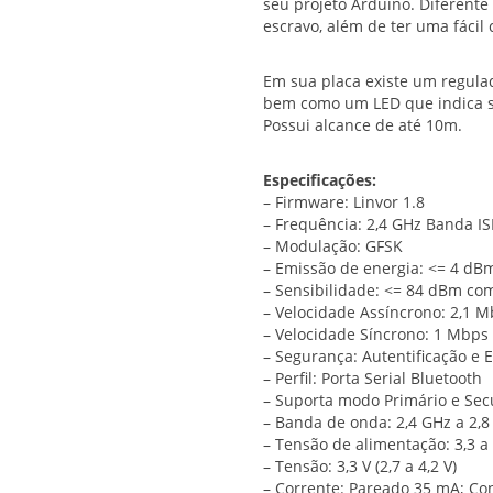
seu projeto Arduino. Diferent
escravo, além de ter uma fácil 
Em sua placa existe um regulad
bem como um LED que indica se
Possui alcance de até 10m.
Especificações:
– Firmware: Linvor 1.8
– Frequência: 2,4 GHz Banda I
– Modulação: GFSK
– Emissão de energia: <= 4 dBm
– Sensibilidade: <= 84 dBm co
– Velocidade Assíncrono: 2,1 M
– Velocidade Síncrono: 1 Mbps
– Segurança: Autentificação e 
– Perfil: Porta Serial Bluetooth
– Suporta modo Primário e Sec
– Banda de onda: 2,4 GHz a 2,
– Tensão de alimentação: 3,3 a
– Tensão: 3,3 V (2,7 a 4,2 V)
– Corrente: Pareado 35 mA; C