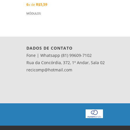
R$10,90
6
x de
R$5,59
2
x de
R$5
MÓDULOS
MÓDULOS
DADOS DE CONTATO
Fone | Whatsapp (81) 99609-7102
Rua da Concórdia, 372, 1º Andar, Sala 02
recicomp@hotmail.com