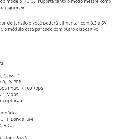
e do modelo HC-06, suporta tanto o modo mestre como
configuração.
or de tensão e você poderá alimentar com 3,3 a 5V,
 o módulo está pareado com outro dispositivo.
SM
, Classe 2
m 0,1% BER
bps (máx.) / 160 kbps
 / 1 Mbps
Encriptação
undário
8 GHz, Banda ISM
 5 VDC
onectado 8 mA