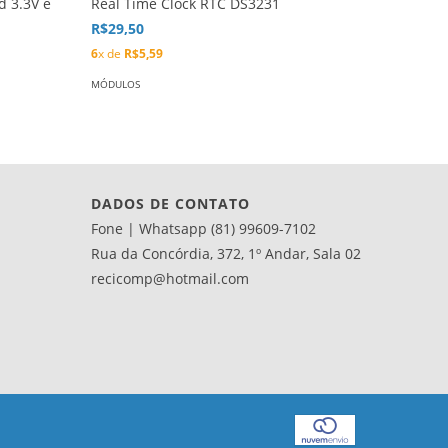
d 3.3V e
Real Time Clock RTC DS3231
Módulo 
R$29,50
R$79,90
6
x de
R$5,59
12
x de
R$
MÓDULOS
MÓDULOS
DADOS DE CONTATO
Fone | Whatsapp (81) 99609-7102
Rua da Concórdia, 372, 1º Andar, Sala 02
recicomp@hotmail.com