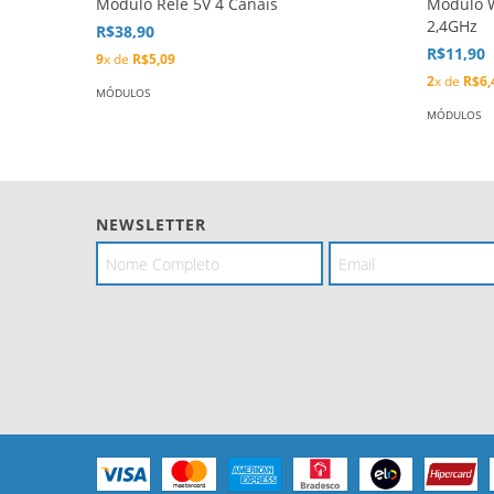
Módulo Relé 5V 4 Canais
Módulo W
2,4GHz
R$38,90
R$11,90
9
x de
R$5,09
2
x de
R$6,
MÓDULOS
MÓDULOS
NEWSLETTER