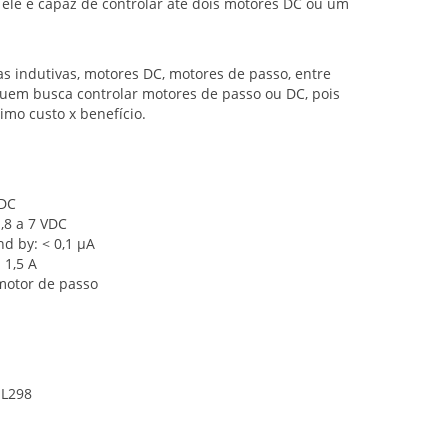
ele é capaz de controlar até dois motores DC ou um
gas indutivas, motores DC, motores de passo, entre
quem busca controlar motores de passo ou DC, pois
imo custo x benefício.
VDC
,8 a 7 VDC
d by: < 0,1 µA
 1,5 A
 motor de passo
 L298