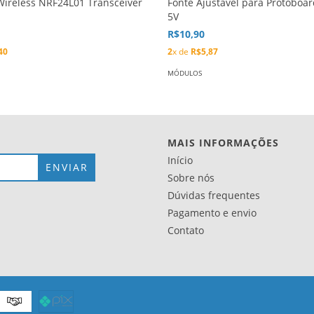
ireless NRF24L01 Transceiver
Fonte Ajustável para Protoboar
5V
R$10,90
40
2
x de
R$5,87
MÓDULOS
MAIS INFORMAÇÕES
Início
Sobre nós
Dúvidas frequentes
Pagamento e envio
Contato