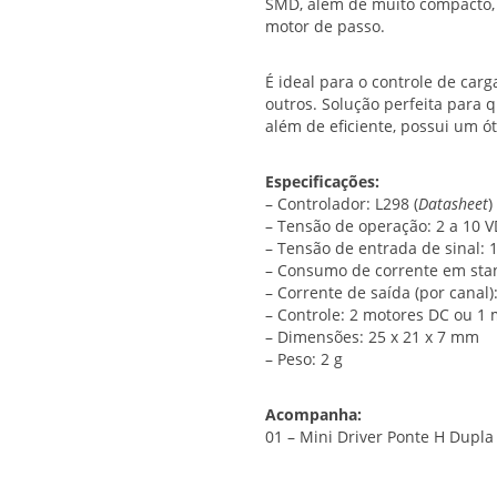
SMD, além de muito compacto, 
motor de passo.
É ideal para o controle de car
outros. Solução perfeita para 
além de eficiente, possui um ót
Especificações:
– Controlador: L298 (
Datasheet
)
– Tensão de operação: 2 a 10 
– Tensão de entrada de sinal: 1
– Consumo de corrente em stan
– Corrente de saída (por canal):
– Controle: 2 motores DC ou 1
– Dimensões: 25 x 21 x 7 mm
– Peso: 2 g
Acompanha:
01 – Mini Driver Ponte H Dupla