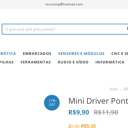
recicomp@hotmail.com
BÓTICA
EMBARCADOS
SENSORES E MÓDULOS
CNC E 3
PILHAS
FERRAMENTAS
ÁUDIO E VÍDEO
INFORMÁTICA
Início
-
SE
Mini Driver Pon
17
%
OFF
R$9,90
R$11,90
2
x de
R$5,33