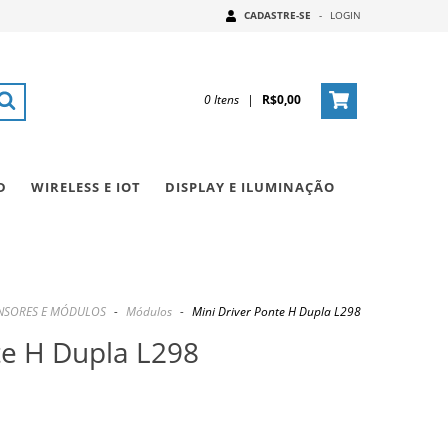
CADASTRE-SE
-
LOGIN
0
Itens
|
R$0,00
D
WIRELESS E IOT
DISPLAY E ILUMINAÇÃO
NSORES E MÓDULOS
-
Módulos
-
Mini Driver Ponte H Dupla L298
te H Dupla L298